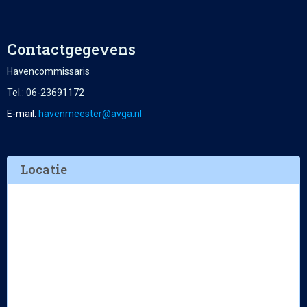
Contactgegevens
Havencommissaris
Tel.: 06-23691172
E-mail:
retseemnevah
@avga.nl
Locatie