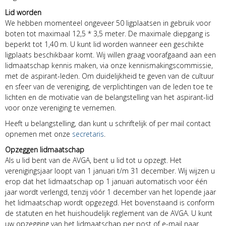
Lid worden
We hebben momenteel ongeveer 50 ligplaatsen in gebruik voor
boten tot maximaal 12,5 * 3,5 meter. De maximale diepgang is
beperkt tot 1,40 m. U kunt lid worden wanneer een geschikte
ligplaats beschikbaar komt. Wij willen graag voorafgaand aan een
lidmaatschap kennis maken, via onze kennismakingscommissie,
met de aspirant-leden. Om duidelijkheid te geven van de cultuur
en sfeer van de vereniging, de verplichtingen van de leden toe te
lichten en de motivatie van de belangstelling van het aspirant-lid
voor onze vereniging te vernemen.
Heeft u belangstelling, dan kunt u schriftelijk of per mail contact
opnemen met onze
secretaris
.
Opzeggen lidmaatschap
Als u lid bent van de AVGA, bent u lid tot u opzegt. Het
verenigingsjaar loopt van 1 januari t/m 31 december. Wij wijzen u
erop dat het lidmaatschap op 1 januari automatisch voor één
jaar wordt verlengd, tenzij vóór 1 december van het lopende jaar
het lidmaatschap wordt opgezegd. Het bovenstaand is conform
de statuten en het huishoudelijk reglement van de AVGA. U kunt
uw opzegging van het lidmaatschap per post of e-mail naar