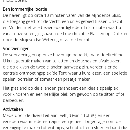
motorboten.
Een lommerrijke locatie
De haven ligt op circa 10 minuten varen van de Mijndense Sluis,
die toegang geeft tot de Vecht, een uniek gebied tussen Utrecht
en Muiden met vele bezienswaardigheden. In 2 minuten vaart u
vanaf onze verenigingshaven de Loosdrechtse Plassen op. Dat kan
door de Muijeveldse Wetering of via de Drecht.
Voorzieningen
De voorzieningen op onze haven zijn beperkt, maar doeltreffend.
U kunt gebruik maken van toiletten en douches en afvalbakken,
die op elk van de twee eilanden aanwezig zijn. Verder is er de
centrale ontmoetingsplek ‘de Tent’ waar u kunt lezen, een spelletje
spelen, borrelen of zomaar een praatje maken.
Het grasland op de eilanden garandeert een ideale speelplek
voor kinderen en een heerlijke plek om gewoon op te zitten of te
barbecuen.
Activiteiten
Mede door de diversiteit aan leeftijd (van 1 tot 80) en een
verleden waarin iedereen zijn steentje heeft bijgedragen om de
vereniging te maken tot wat hij is, schept dit een sfeer en band die